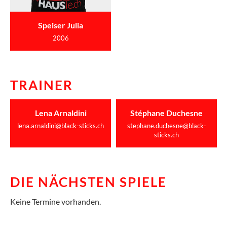
Speiser Julia
2006
TRAINER
Lena Arnaldini
Stéphane Duchesne
lena.arnaldini@black-sticks.ch
stephane.duchesne@black-
sticks.ch
DIE NÄCHSTEN SPIELE
Keine Termine vorhanden.