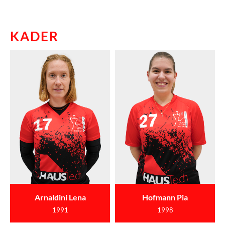
KADER
Arnaldini Lena
Hofmann Pia
1991
1998