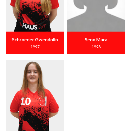
Schroeder Gwendolin
Senn Mara
1997
1998