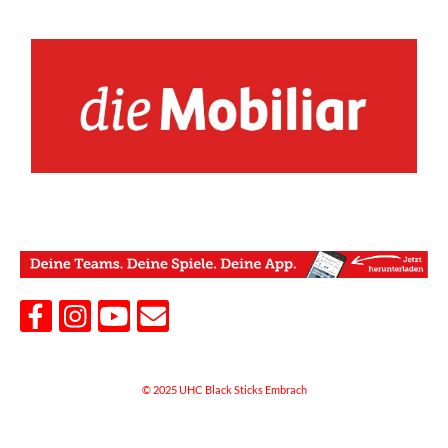
© 2025 UHC Black Sticks Embrach