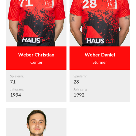
Weber Christian
Weber Daniel
Center
Stürmer
Spielernr.
Spielernr.
71
28
Jahrgang
Jahrgang
1994
1992