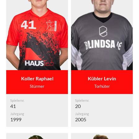
Koller Raphael
Kübler Levin
Stürmer
Torhüter
Spielernr.
Spielernr.
41
20
Jahrgang
Jahrgang
1999
2005