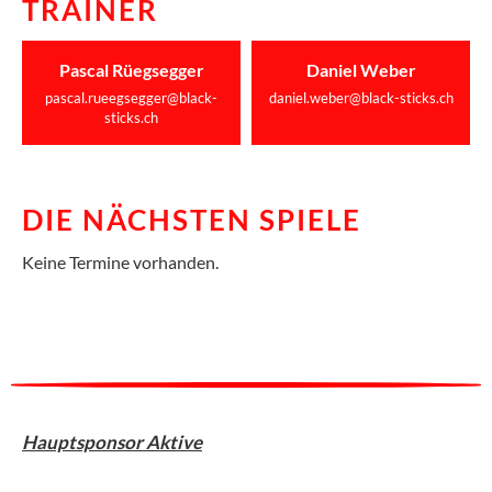
TRAINER
Pascal Rüegsegger
Daniel Weber
pascal.rueegsegger@black-
daniel.weber@black-sticks.ch
sticks.ch
DIE NÄCHSTEN SPIELE
Keine Termine vorhanden.
Hauptsponsor Aktive