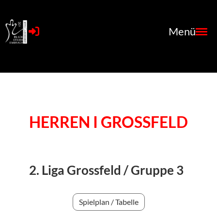
Menü
HERREN I GROSSFELD
2. Liga Grossfeld /
Gruppe 3
Spielplan / Tabelle