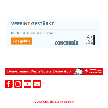
© 2025 UHC Black Sticks Embrach