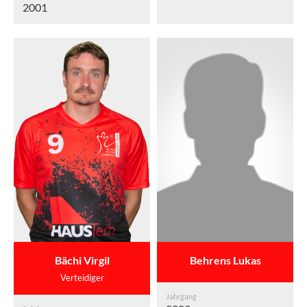
2001
Bächi Virgil
Behrens Lukas
Verteidiger
Jahrgang