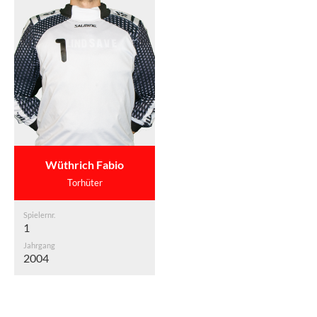
Wüthrich Fabio
Torhüter
Spielernr.
1
Jahrgang
2004