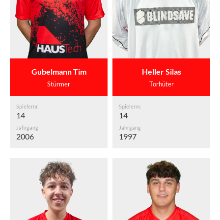
Gubelmann Tim
Heller Silas
Stürmer
Torhüter
Spielernr.
Spielernr.
14
14
Jahrgang
Jahrgang
2006
1997