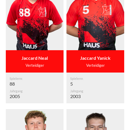
Jaccard Neal
Jaccard Yanick
Verteidiger
Verteidiger
Spielernr.
Spielernr.
88
5
Jahrgang
Jahrgang
2005
2003