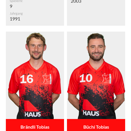
2003
Spielernr.
9
Jahrgang
1991
Brändli Tobias
Büchi Tobias