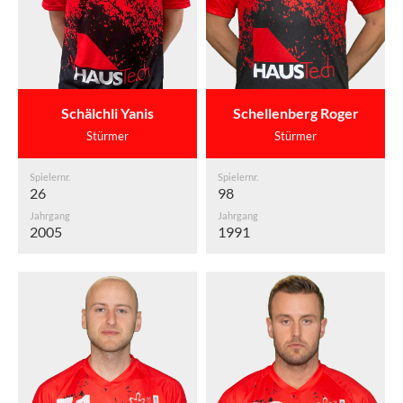
Schälchli Yanis
Schellenberg Roger
Stürmer
Stürmer
Spielernr.
Spielernr.
26
98
Jahrgang
Jahrgang
2005
1991