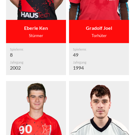
Eberle Ken
Gradolf Joel
Stürmer
Torhüter
Spielernr.
Spielernr.
8
49
Jahrgang
Jahrgang
2002
1994