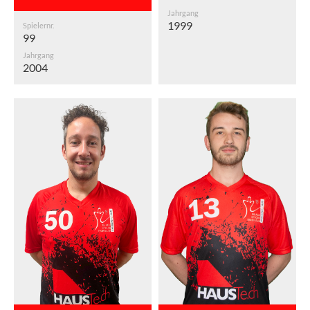
Jahrgang
1999
Spielernr.
99
Jahrgang
2004