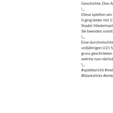
Geschichte. Den A
\_.
Diese spielten am 
II ging leider mit
Stadel-Niederhasli
Sie beenden somit 
\_.
Eine durchmischte
volljährigen U21 S
gross geschrieben
welche nun nächst
\_.
#spielbericht #me
#blacksticks #emb