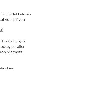
die Glattal Falcons
ltat von 7:7 von
d)
 bis zu einigen
ockey bei allen
 Iron Marmots,
nihockey