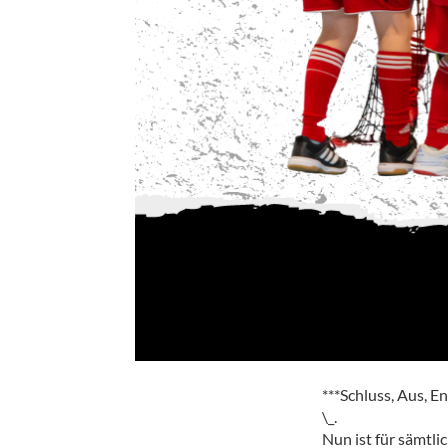
***Schluss, Aus, E
\_.
Nun ist für sämtl