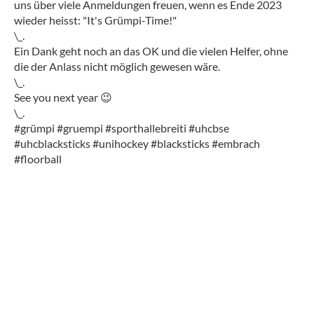
uns über viele Anmeldungen freuen, wenn es Ende 2023
wieder heisst: "It's Grümpi-Time!"
\_.
Ein Dank geht noch an das OK und die vielen Helfer, ohne
die der Anlass nicht möglich gewesen wäre.
\_.
See you next year 😉
\_.
#grümpi #gruempi #sporthallebreiti #uhcbse
#uhcblacksticks #unihockey #blacksticks #embrach
#floorball